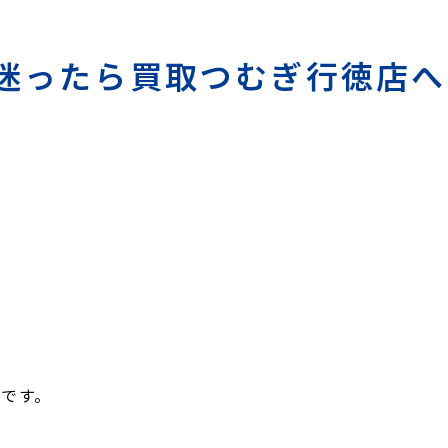
迷ったら買取つむぎ行徳店へ
、
です。