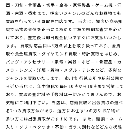
画・刀剣・骨董品・切手・金券・家電製品・ゲーム機・洋
酒・古酒・香水まで、幅広いジャンルのどんなお品物でも
買取を行っている買取専門店です。 当店は、幅広い商品知
識で品物の価値を正当に見極めた丁寧で明朗な査定を心が
けており、査定後は即日現金払いですぐにお支払いいたし
ます。 買取対応品目は3万点以上を取り扱っており、金買
取や貴金属買取・ダイヤモンド買取・時計買取をはじめ、
バッグ・アクセサリー・家電・楽器・ホビー・骨董品・カ
メラ・レンズ・洋服・着物・メダル・テレカなど、多彩な
ジャンルを買取いたします。 市川市 行徳支所や駅前公園か
ら近い当店は、年中無休で毎日10時から19時まで営業して
おり、買取の査定料や手数料は一切かかりませんので、お
気軽にご利用下さい。 当店は、店頭買取と出張買取の選べ
る2つの買取方法があり、遠方にお住まいの方やお品物が
多い方には出張買取がおすすめです。 また、破損・ネーム
入り・ソリ・ベタつき・不動・ガラス割れなどどんな状態