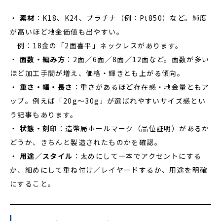
・
素材
：K18、K24、プラチナ（例：Pt850）など。純度
が高いほど地金価値も出やすい。
例：18金の「2面喜平」ネックレスがあります。
・
面数・編み方
：2面／6面／8面／12面など。面数が多い
ほど加工手間が増え、価格・輝きとも上がる傾向。
・
重さ・幅・長さ
：重さがあるほど存在感・地金量ともア
ップ。例えば「20g～30g」が選ばれやすいサイズ感とい
う記事もあります。
・
状態・刻印
：造幣局ホールマーク（品位証明）があるか
どうか、きちんと製造されたものかを確認。
・
用途／スタイル
：太めにして一本でアクセントにする
か、細めにして重ね付け／レイヤードするか、用途を明確
にすること。