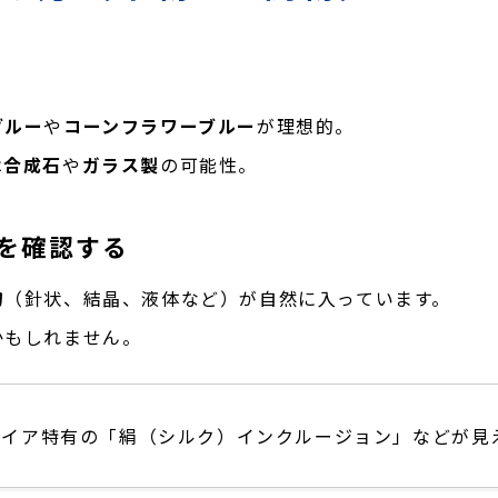
ブルー
や
コーンフラワーブルー
が理想的。
は
合成石
や
ガラス製
の可能性。
を確認する
物
（針状、結晶、液体など）が自然に入っています。
かもしれません。
ファイア特有の「絹（シルク）インクルージョン」などが見