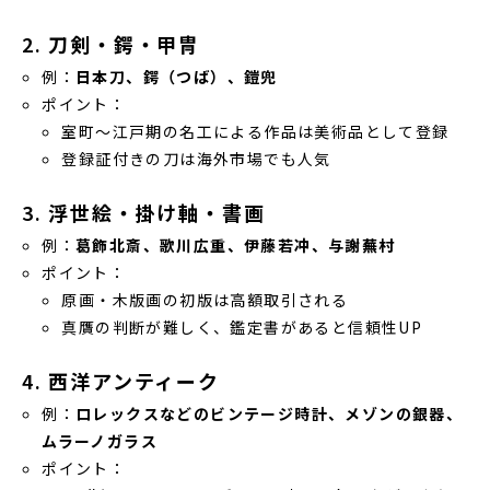
2.
刀剣・鍔・甲冑
例：
日本刀、鍔（つば）、鎧兜
ポイント：
室町〜江戸期の名工による作品は美術品として登録
登録証付きの刀は海外市場でも人気
3.
浮世絵・掛け軸・書画
例：
葛飾北斎、歌川広重、伊藤若冲、与謝蕪村
ポイント：
原画・木版画の初版は高額取引される
真贋の判断が難しく、鑑定書があると信頼性UP
4.
西洋アンティーク
例：
ロレックスなどのビンテージ時計、メゾンの銀器、
ムラーノガラス
ポイント：