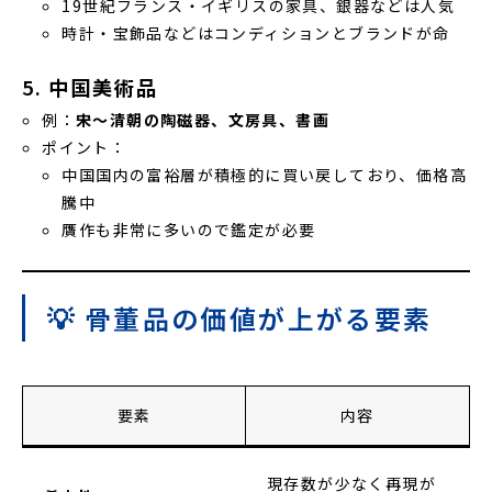
19世紀フランス・イギリスの家具、銀器などは人気
時計・宝飾品などはコンディションとブランドが命
5.
中国美術品
例：
宋〜清朝の陶磁器、文房具、書画
ポイント：
中国国内の富裕層が積極的に買い戻しており、価格高
騰中
贋作も非常に多いので鑑定が必要
💡 骨董品の価値が上がる要素
要素
内容
現存数が少なく再現が